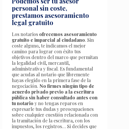
Podemos ser tu asesor
personal sin coste,
prestamos asesoramiento
legal gratuito
Los notarios
ofrecemos asesoramiento
gratuito e imparcial al ciudadano
. Sin
coste alguno, te indicamos el mejor
camino para lograr con éxito tus
objetivos dentro del marco que permitan
la legalidad civil, mercantil,
administrativa y fiscal. Es fundamental
que acudas al notario que libremente
hayas elegido en la primera fase de la
negociación.
No firmes ningún tipo de
acuerdo privado previo a la escritura
pública sin haber consultado antes con
tu notario
y no tengas reparos en
expresarle tus dudas y preocupaciones
sobre cualquier cuestión relacionada con
la tramitación de la escritura, con los
impuestos, los registros… Si decides que