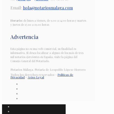
Email:
hola@notariosmalaga.com
Horario:
de lunes a viernes, de 9.00 a 14:00 horas y martes
y jueves de 17.00 a 19.00 horas
Advertencia
Esta página no es una web comercial, su finalidad es
informativa. Si desea localizar a alguno de los más de tres
mil notarios ejercientes en España, visite la página del
Consejo General del Notariado.
Notarios Málaga. Notaría de Leopoldo López-Herrero
Todos los derechos reservados -
Políticas de
Privacidad
-
Aviso Legal