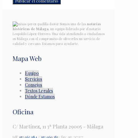
Somos una de las
notarías
históricas de Málaga
, un equipo liderado por el notario
Leopoldo López-Herrero. Una vida atendiendo a ciudadanos
en Málaga con el compromiso de ofrecerles un servicio de
calidad y cercano. Estamos para ayudarte.
Mapa Web
Equipo
Servicios
Consejos
Textos Legales
Dónde Estamos
Oficina
C/ Martínez, 11 3ª Planta 29005 - Málaga
telf:
952 062 984
//
952 060 181
/ fax: 952 217 527