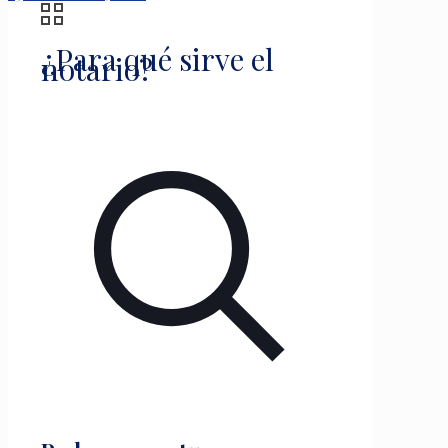
¿Para qué sirve el
notario?