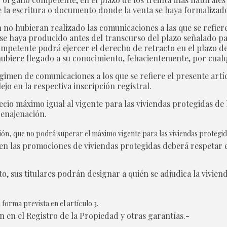
e la escritura o documento donde la venta se haya formalizad
 no hubieran realizado las comunicaciones a las que se refier
se haya producido antes del transcurso del plazo señalado par
ompetente podrá ejercer el derecho de retracto en el plazo de
 hubiere llegado a su conocimiento, fehacientemente, por cual
régimen de comunicaciones a los que se refiere el presente ar
jo en la respectiva inscripción registral.
ecio máximo igual al vigente para las viviendas protegidas de 
 enajenación.
ión, que no podrá superar el máximo vigente para las viviendas protegida
s en las promociones de viviendas protegidas deberá respetar e
cto, sus titulares podrán designar a quién se adjudica la vivie
 forma prevista en el artículo 3.
ón en el Registro de la Propiedad y otras garantías.-