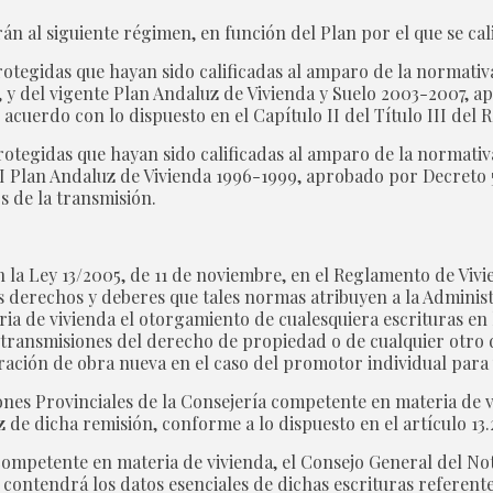
án al siguiente régimen, en función del Plan por el que se cali
rotegidas que hayan sido calificadas al amparo de la normativ
, y del vigente Plan Andaluz de Vivienda y Suelo 2003-2007, ap
acuerdo con lo dispuesto en el Capítulo II del Título III del
rotegidas que hayan sido calificadas al amparo de la normativ
 II Plan Andaluz de Vivienda 1996-1999, aprobado por Decreto 5
s de la transmisión.
n la Ley 13/2005, de 11 de noviembre, en el Reglamento de Viv
 los derechos y deberes que tales normas atribuyen a la Admini
a de vivienda el otorgamiento de cualesquiera escrituras en 
 transmisiones del derecho de propiedad o de cualquier otro d
ración de obra nueva en el caso del promotor individual para
aciones Provinciales de la Consejería competente en materia de 
 de dicha remisión, conforme a lo dispuesto en el artículo 13.
competente en materia de vivienda, el Consejo General del Not
contendrá los datos esenciales de dichas escrituras referentes