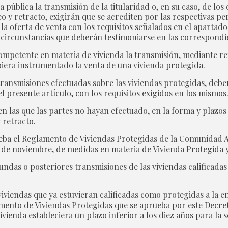
a pública la transmisión de la titularidad o, en su caso, de los
eo y retracto, exigirán que se acrediten por las respectivas p
oferta de venta con los requisitos señalados en el apartado 2
, circunstancias que deberán testimoniarse en las correspondi
ompetente en materia de vivienda la transmisión, mediante r
ubiera instrumentado la venta de una vivienda protegida.
s transmisiones efectuadas sobre las viviendas protegidas, deb
l presente artículo, con los requisitos exigidos en los mismos
n las que las partes no hayan efectuado, en la forma y plazos 
 retracto.
prueba el Reglamento de Viviendas Protegidas de la Comunidad
1 de noviembre, de medidas en materia de Vivienda Protegida y
undas o posteriores transmisiones de las viviendas calificadas
viviendas que ya estuvieran calificadas como protegidas a la e
lamento de Viviendas Protegidas que se aprueba por este Decret
ivienda estableciera un plazo inferior a los diez años para la