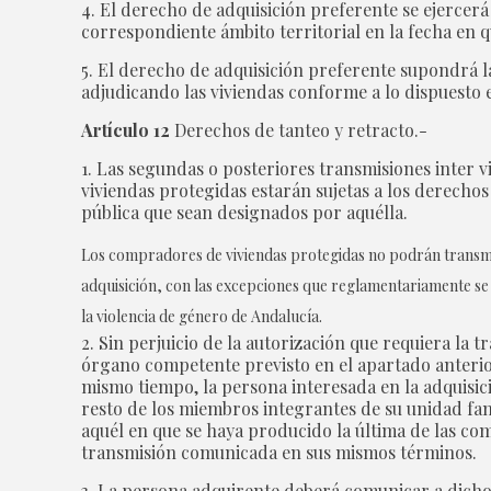
4. El derecho de adquisición preferente se ejercerá 
correspondiente ámbito territorial en la fecha en q
5. El derecho de adquisición preferente supondrá la
adjudicando las viviendas conforme a lo dispuesto en
Artículo 12
Derechos de tanteo y retracto.-
1. Las segundas o posteriores transmisiones inter v
viviendas protegidas estarán sujetas a los derechos
pública que sean designados por aquélla.
Los compradores de viviendas protegidas no podrán transmitir
adquisición, con las excepciones que reglamentariamente se e
la violencia de género de Andalucía.
2. Sin perjuicio de la autorización que requiera la 
órgano competente previsto en el apartado anterior 
mismo tiempo, la persona interesada en la adquisi
resto de los miembros integrantes de su unidad fami
aquél en que se haya producido la última de las comu
transmisión comunicada en sus mismos términos.
3. La persona adquirente deberá comunicar a dicho ó