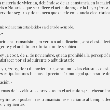
materia de vivienda, debiéndose dejar constancia en la matr
io o Notaria a que se refiere el artículo 109 de la Ley 24/2001
 servidor seguro y de manera que quede constancia electrónica
unicación serán establecidos en el citado Acuerdo.
.-
rimera transmisión, en venta o adjudicación, será el estableci
nte y el ámbito territorial donde se ubica.
 Ley 13/2005, de 11 de noviembre, queda prohibida la percepci
satisfacer por el adquirente o adjudicatario.
Ley 13/2005, de 11 de noviembre, serán nulas las cláusulas o es
es estipulaciones hechas al precio máximo legal que resulte de
ación.-
s de las cláusulas previstas en el artículo 14.1, deberán incl
s segundas o posteriores transmisiones en cuanto al tiempo, de
6 y siguientes.