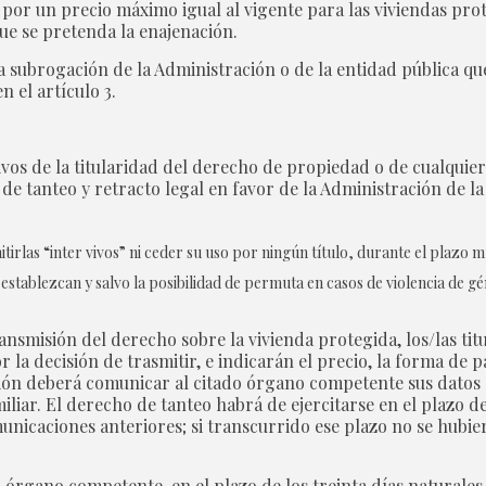
por un precio máximo igual al vigente para las viviendas prote
ue se pretenda la enajenación.
 subrogación de la Administración o de la entidad pública que 
 el artículo 3.
ivos de la titularidad del derecho de propiedad o de cualquier
 de tanteo y retracto legal en favor de la Administración de l
las “inter vivos” ni ceder su uso por ningún título, durante el plazo m
stablezcan y salvo la posibilidad de permuta en casos de violencia de gé
transmisión del derecho sobre la vivienda protegida, los/las t
la decisión de trasmitir, e indicarán el precio, la forma de p
ción deberá comunicar al citado órgano competente sus datos 
liar. El derecho de tanteo habrá de ejercitarse en el plazo de 
nicaciones anteriores; si transcurrido ese plazo no se hubiera
rgano competente, en el plazo de los treinta días naturales s