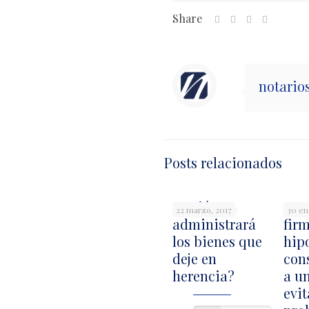
Share
notari
Posts relacionados
¿Quién
Ant
22 marzo, 2017
30 en
administrará
fir
los bienes que
hip
deje en
cons
herencia?
a un
evit