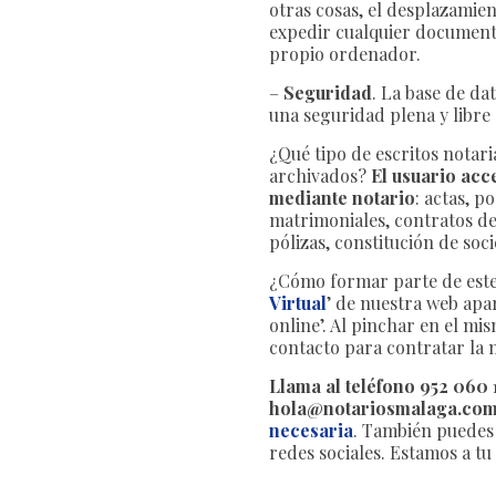
otras cosas, el desplazamien
expedir cualquier documento
propio ordenador.
–
Seguridad
. La base de da
una seguridad plena y libre
¿Qué tipo de escritos notar
archivados?
El usuario acc
mediante notario
: actas, p
matrimoniales, contratos d
pólizas, constitución de so
¿Cómo formar parte de este 
Virtual
’ de nuestra web apa
online’. Al pinchar en el mi
contacto para contratar la 
Llama al teléfono 952 060
hola@notariosmalaga.com 
necesaria
. También puedes 
redes sociales. Estamos a tu