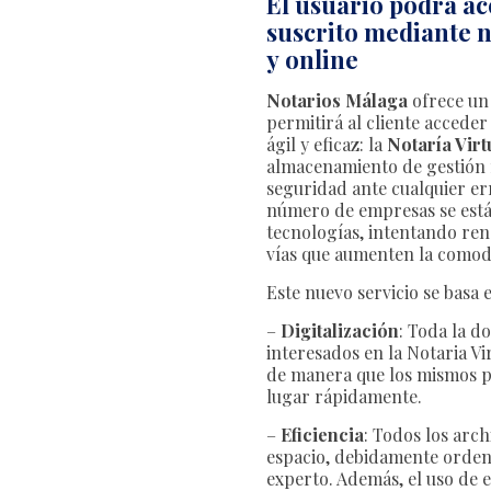
El usuario podrá ac
suscrito mediante n
y online
Notarios Málaga
ofrece un
permitirá al cliente accede
ágil y eficaz: la
Notaría Virt
almacenamiento de gestión n
seguridad ante cualquier er
número de empresas se está
tecnologías, intentando re
vías que aumenten la comodi
Este nuevo servicio se basa 
–
Digitalización
: Toda la d
interesados en la Notaria Vi
de manera que los mismos p
lugar rápidamente.
–
Eficiencia
: Todos los arc
espacio, debidamente orden
experto. Además, el uso de e