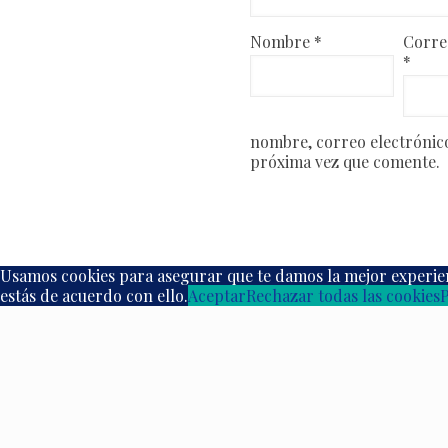
Nombre
*
Corre
*
nombre, correo electrónico
próxima vez que comente.
Usamos cookies para asegurar que te damos la mejor experien
estás de acuerdo con ello.
Aceptar
Rechazar todas las cookies
P