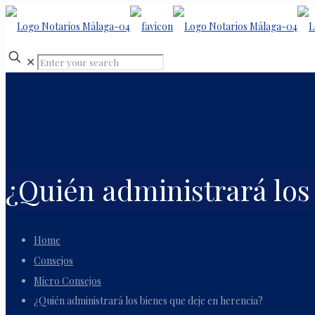
✕
¿Quién administrará los
Home
Consejos
Micro Consejos
¿Quién administrará los bienes que deje en herencia?