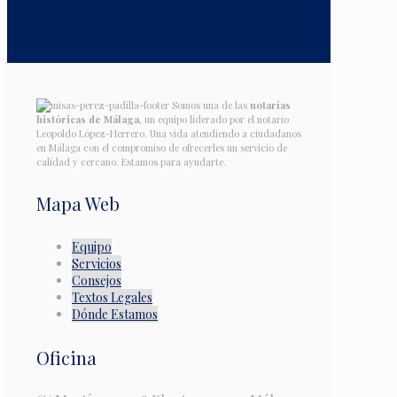
Somos una de las
notarías
históricas de Málaga
, un equipo liderado por el notario
Leopoldo López-Herrero. Una vida atendiendo a ciudadanos
en Málaga con el compromiso de ofrecerles un servicio de
calidad y cercano. Estamos para ayudarte.
Mapa Web
Equipo
Servicios
Consejos
Textos Legales
Dónde Estamos
Oficina