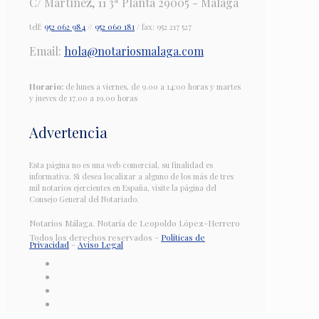
C/ Martínez, 11 3ª Planta 29005 - Málaga
telf:
952 062 984
//
952 060 181
/ fax: 952 217 527
Email:
hola@notariosmalaga.com
Horario:
de lunes a viernes, de 9.00 a 14:00 horas y martes
y jueves de 17.00 a 19.00 horas
Advertencia
Esta página no es una web comercial, su finalidad es
informativa. Si desea localizar a alguno de los más de tres
mil notarios ejercientes en España, visite la página del
Consejo General del Notariado.
Notarios Málaga. Notaría de Leopoldo López-Herrero
Todos los derechos reservados -
Políticas de
Privacidad
-
Aviso Legal