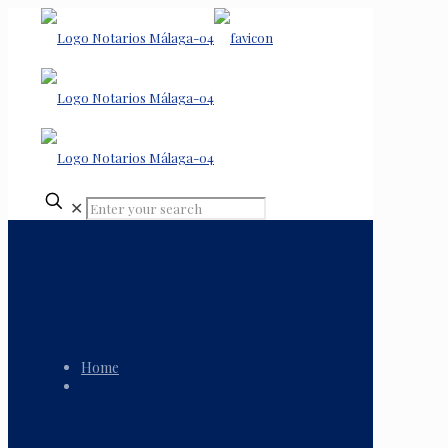
✕
Home