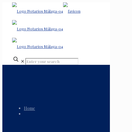
✕
Home