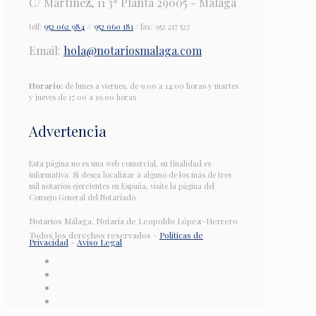
C/ Martínez, 11 3ª Planta 29005 - Málaga
telf:
952 062 984
//
952 060 181
/ fax: 952 217 527
Email:
hola@notariosmalaga.com
Horario:
de lunes a viernes, de 9.00 a 14:00 horas y martes
y jueves de 17.00 a 19.00 horas
Advertencia
Esta página no es una web comercial, su finalidad es
informativa. Si desea localizar a alguno de los más de tres
mil notarios ejercientes en España, visite la página del
Consejo General del Notariado.
Notarios Málaga. Notaría de Leopoldo López-Herrero
Todos los derechos reservados -
Políticas de
Privacidad
-
Aviso Legal