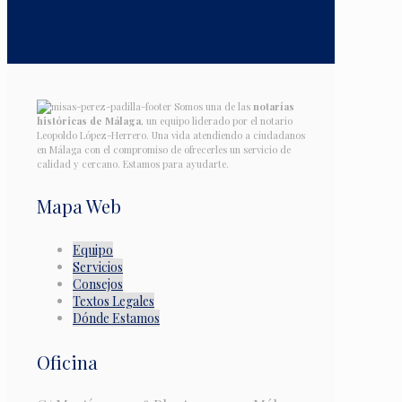
Somos una de las
notarías
históricas de Málaga
, un equipo liderado por el notario
Leopoldo López-Herrero. Una vida atendiendo a ciudadanos
en Málaga con el compromiso de ofrecerles un servicio de
calidad y cercano. Estamos para ayudarte.
Mapa Web
Equipo
Servicios
Consejos
Textos Legales
Dónde Estamos
Oficina