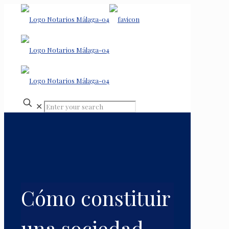
✕
Cómo constituir
una sociedad