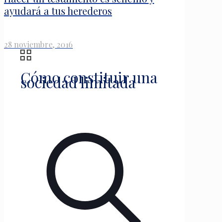
ayudará a tus herederos
28 noviembre, 2016
Cómo constituir una
sociedad limitada