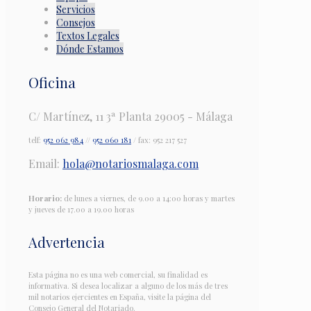
Servicios
Consejos
Textos Legales
Dónde Estamos
Oficina
C/ Martínez, 11 3ª Planta 29005 - Málaga
telf:
952 062 984
//
952 060 181
/ fax: 952 217 527
Email:
hola@notariosmalaga.com
Horario:
de lunes a viernes, de 9.00 a 14:00 horas y martes
y jueves de 17.00 a 19.00 horas
Advertencia
Esta página no es una web comercial, su finalidad es
informativa. Si desea localizar a alguno de los más de tres
mil notarios ejercientes en España, visite la página del
Consejo General del Notariado.