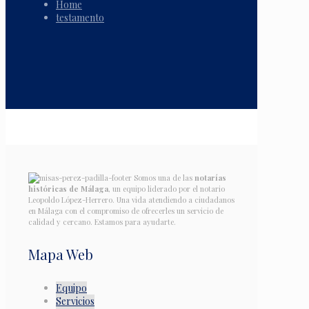
Home
testamento
Somos una de las
notarías
históricas de Málaga
, un equipo liderado por el notario
Leopoldo López-Herrero. Una vida atendiendo a ciudadanos
en Málaga con el compromiso de ofrecerles un servicio de
calidad y cercano. Estamos para ayudarte.
Mapa Web
Equipo
Servicios