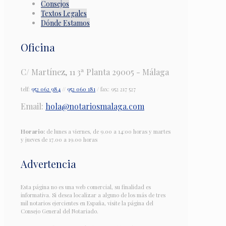
Consejos
Textos Legales
Dónde Estamos
Oficina
C/ Martínez, 11 3ª Planta 29005 - Málaga
telf:
952 062 984
//
952 060 181
/ fax: 952 217 527
Email:
hola@notariosmalaga.com
Horario:
de lunes a viernes, de 9.00 a 14:00 horas y martes
y jueves de 17.00 a 19.00 horas
Advertencia
Esta página no es una web comercial, su finalidad es
informativa. Si desea localizar a alguno de los más de tres
mil notarios ejercientes en España, visite la página del
Consejo General del Notariado.