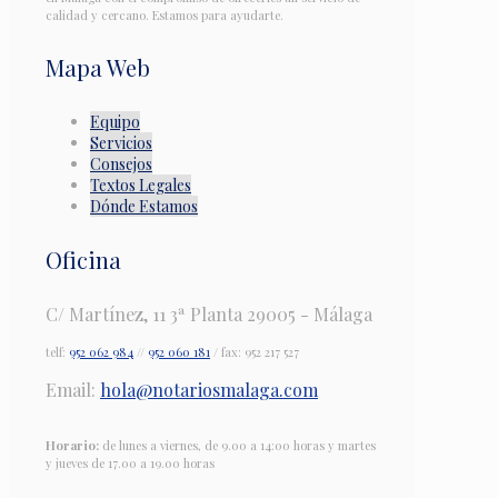
calidad y cercano. Estamos para ayudarte.
Mapa Web
Equipo
Servicios
Consejos
Textos Legales
Dónde Estamos
Oficina
C/ Martínez, 11 3ª Planta 29005 - Málaga
telf:
952 062 984
//
952 060 181
/ fax: 952 217 527
Email:
hola@notariosmalaga.com
Horario:
de lunes a viernes, de 9.00 a 14:00 horas y martes
y jueves de 17.00 a 19.00 horas