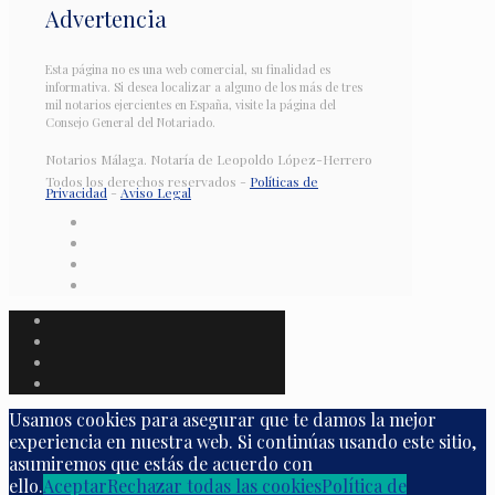
Advertencia
Esta página no es una web comercial, su finalidad es
informativa. Si desea localizar a alguno de los más de tres
mil notarios ejercientes en España, visite la página del
Consejo General del Notariado.
Notarios Málaga. Notaría de Leopoldo López-Herrero
Todos los derechos reservados -
Políticas de
Privacidad
-
Aviso Legal
Usamos cookies para asegurar que te damos la mejor
experiencia en nuestra web. Si continúas usando este sitio,
asumiremos que estás de acuerdo con
ello.
Aceptar
Rechazar todas las cookies
Política de