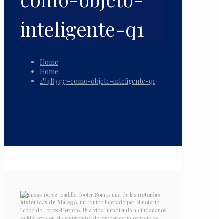
inteligente-q1
Home
Home
2V4B3437-como-objeto-inteligente-q1
Somos una de las
notarías
históricas de Málaga
, un equipo liderado por el notario
Leopoldo López-Herrero. Una vida atendiendo a ciudadanos
en Málaga con el compromiso de ofrecerles un servicio de