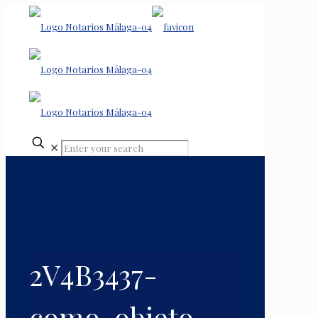
✕
2V4B3437-
como-objeto-