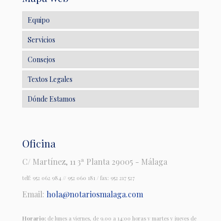
Equipo
Servicios
Consejos
Textos Legales
Dónde Estamos
Oficina
C/ Martínez, 11 3ª Planta 29005 - Málaga
telf:
952 062 984
//
952 060 181
/ fax: 952 217 527
Email:
hola@notariosmalaga.com
Horario:
de lunes a viernes, de 9.00 a 14:00 horas y martes y jueves de