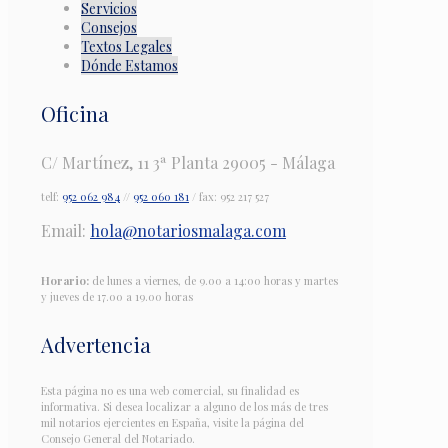
Servicios
Consejos
Textos Legales
Dónde Estamos
Oficina
C/ Martínez, 11 3ª Planta 29005 - Málaga
telf:
952 062 984
//
952 060 181
/ fax: 952 217 527
Email:
hola@notariosmalaga.com
Horario:
de lunes a viernes, de 9.00 a 14:00 horas y martes
y jueves de 17.00 a 19.00 horas
Advertencia
Esta página no es una web comercial, su finalidad es
informativa. Si desea localizar a alguno de los más de tres
mil notarios ejercientes en España, visite la página del
Consejo General del Notariado.