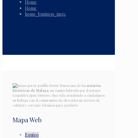
Home
Home
home_business_img2
Somos una de las
notarías
históricas de Málaga
, un equipo liderado por el notario
Leopoldo López-Herrero. Una vida atendiendo a ciudadanos
en Málaga con el compromiso de ofrecerles un servicio de
calidad y cercano. Estamos para ayudarte.
Mapa Web
Equipo