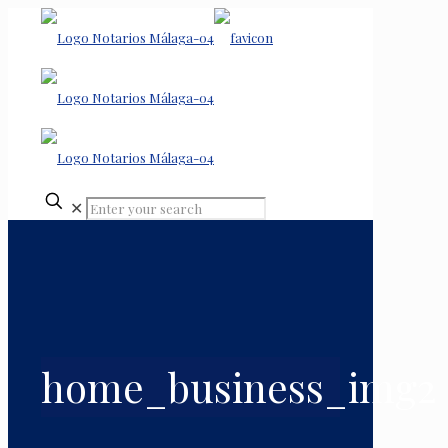
✕
home_business_img2