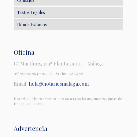
Consejos
Textos Legales
Dónde Estamos
Oficina
C/ Martínez, 11 3ª Planta 29005 - Málaga
telf:
952 062 984
//
952 060 181
/ fax: 952 217 527
Email:
hola@notariosmalaga.com
Horario:
de lunes a viernes, de 9.00 a 14:00 horas y martes y jueves de
17.00 a 19.00 horas
Advertencia