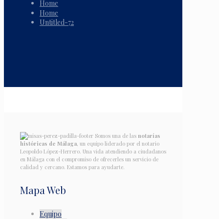
Home
Home
Untitled-72
Somos una de las
notarías
históricas de Málaga
, un equipo liderado por el notario
Leopoldo López-Herrero. Una vida atendiendo a ciudadanos
en Málaga con el compromiso de ofrecerles un servicio de
calidad y cercano. Estamos para ayudarte.
Mapa Web
Equipo