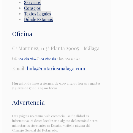
Servicios
Consejos
Textos Legales
Dónde Estamos
Oficina
C/ Martínez, 11 3ª Planta 29005 - Málaga
telf:
952 062 984
//
952 060 181
/ fax: 952 217 527
Email:
hola@notariosmalaga.com
Horario:
de lunes a viernes, de 9.00 a 14:00 horas y martes
y jueves de 17.00 a 19.00 horas
Advertencia
Esta página no es una web comercial, su finalidad es
informativa. Si desea localizar a alguno de los más de tres
mil notarios ejercientes en España, visite la página del
Consejo General del Notariado.