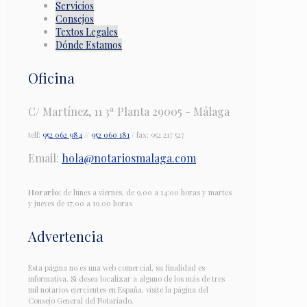
Servicios
Consejos
Textos Legales
Dónde Estamos
Oficina
C/ Martínez, 11 3ª Planta 29005 - Málaga
telf:
952 062 984
//
952 060 181
/ fax: 952 217 527
Email:
hola@notariosmalaga.com
Horario:
de lunes a viernes, de 9.00 a 14:00 horas y martes
y jueves de 17.00 a 19.00 horas
Advertencia
Esta página no es una web comercial, su finalidad es
informativa. Si desea localizar a alguno de los más de tres
mil notarios ejercientes en España, visite la página del
Consejo General del Notariado.