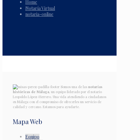
Home
Notaría Virtual
notaria-online
Somos una de las
notarías
históricas de Málaga
, un equipo liderado por el notario
Leopoldo López-Herrero. Una vida atendiendo a ciudadanos
en Málaga con el compromiso de ofrecerles un servicio de
calidad y cercano. Estamos para ayudarte.
Mapa Web
Equipo