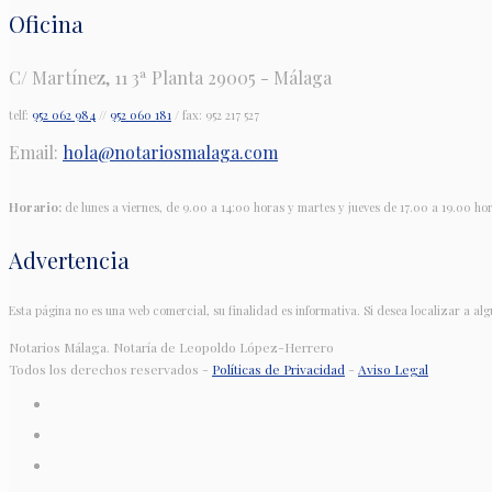
Oficina
C/ Martínez, 11 3ª Planta 29005 - Málaga
telf:
952 062 984
//
952 060 181
/ fax: 952 217 527
Email:
hola@notariosmalaga.com
Horario:
de lunes a viernes, de 9.00 a 14:00 horas y martes y jueves de 17.00 a 19.00 ho
Advertencia
Esta página no es una web comercial, su finalidad es informativa. Si desea localizar a alg
Notarios Málaga. Notaría de Leopoldo López-Herrero
Todos los derechos reservados -
Políticas de Privacidad
-
Aviso Legal