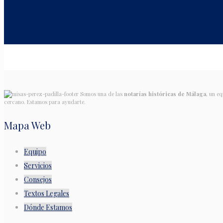
Somos una de las
notarías históricas de Málaga
, un e
cercano. Estamos para ayudarte.
Mapa Web
Equipo
Servicios
Consejos
Textos Legales
Dónde Estamos