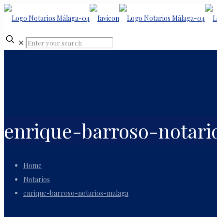
✕
enrique-barroso-notar
Home
Notarios
enrique-barroso-notarios-malaga