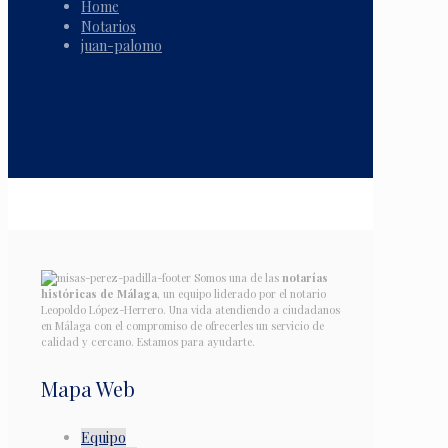
Home
Notarios
juan-palomo
Somos una de las
notarías
históricas de Málaga
, un equipo liderado por el notario
Leopoldo López-Herrero. Una vida atendiendo a ciudadanos
en Málaga con el compromiso de ofrecerles un servicio de
calidad y cercano. Estamos para ayudarte.
Mapa Web
Equipo