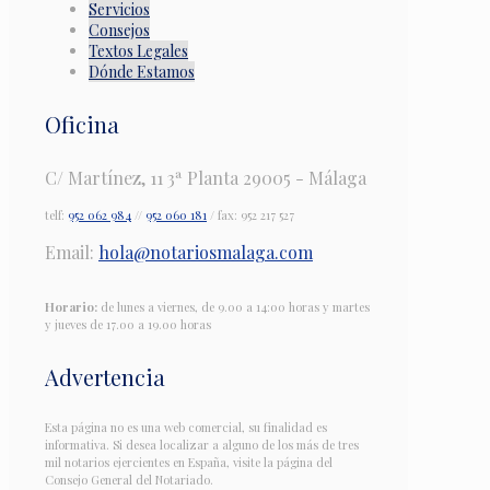
Servicios
Consejos
Textos Legales
Dónde Estamos
Oficina
C/ Martínez, 11 3ª Planta 29005 - Málaga
telf:
952 062 984
//
952 060 181
/ fax: 952 217 527
Email:
hola@notariosmalaga.com
Horario:
de lunes a viernes, de 9.00 a 14:00 horas y martes
y jueves de 17.00 a 19.00 horas
Advertencia
Esta página no es una web comercial, su finalidad es
informativa. Si desea localizar a alguno de los más de tres
mil notarios ejercientes en España, visite la página del
Consejo General del Notariado.