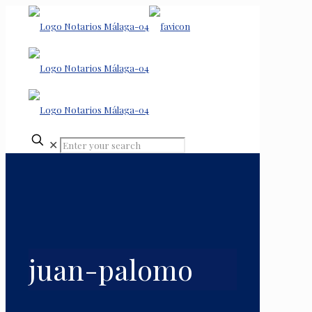
✕
juan-palomo