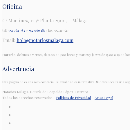
Oficina
C/ Martínez, 11 3ª Planta 29005 - Málaga
telf:
952 062 984
//
952 060 181
/ fax: 952 217 527
Email:
hola@notariosmalaga.com
Horario:
de lunes a viernes, de 9.00 a 14:00 horas y martes y jueves de 17.00 a 19.00 ho
Advertencia
Esta página no es una web comercial, su finalidad es informativa. Si desea localizar a alg
Notarios Málaga. Notaría de Leopoldo López-Herrero
Todos los derechos reservados -
Políticas de Privacidad
-
Aviso Legal