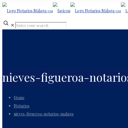
✕
nieves-figueroa-notari
Home
Notarios
nieves-figueroa-notarios-malaga