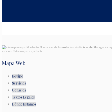
Somos una de las
notarías históricas de Málaga
, un e
cercano. Estamos para ayudarte.
Mapa Web
Equipo
Servicios
Consejos
Textos Legales
Dónde Estamos