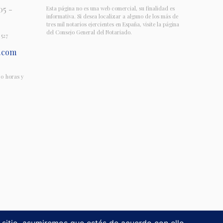
05 -
Esta página no es una web comercial, su finalidad es
informativa. Si desea localizar a alguno de los más de
tres mil notarios ejercientes en España, visite la página
del Consejo General del Notariado.
 527
.com
00 horas y