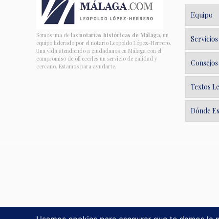
Equipo
Somos una de las
notarías históricas de Málaga
, un
Servicios
equipo liderado por el notario Leopoldo López-Herrero.
Una vida atendiendo a ciudadanos en Málaga con el
compromiso de ofrecerles un servicio de calidad y
Consejos
cercano. Estamos para ayudarte.
Textos L
Dónde E