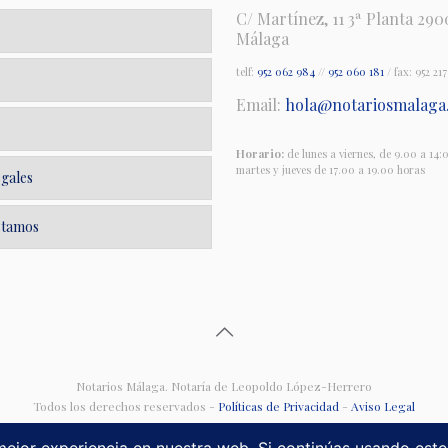
C/ Martínez, 11 3ª Planta 290
Málaga
telf:
952 062 984
//
952 060 181
/ fax: 952 217
Email:
hola@notariosmalaga
Horario:
de lunes a viernes, de 9.00 a 14:
martes y jueves de 17.00 a 19.00 horas
egales
stamos
Notarios Málaga. Notaría de Leopoldo López-Herrero
Todos los derechos reservados -
Políticas de Privacidad
-
Aviso Legal