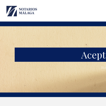
Acept
Ho