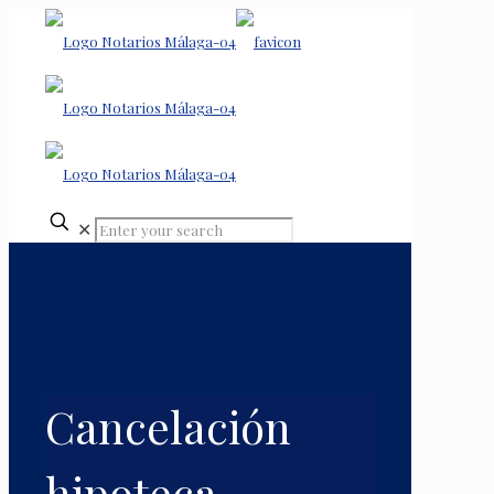
✕
Cancelación
hipoteca