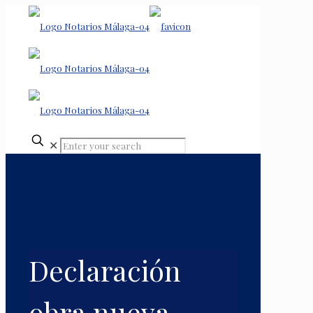
✕
Declaración
obra nueva