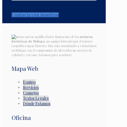
Contacta con nosotros
Somos una de las
notarías
históricas de Málaga
, un equipo liderado por el notario
Leopoldo López-Herrero. Una vida atendiendo a ciudadanos
en Málaga con el compromiso de ofrecerles un servicio de
calidad y cercano. Estamos para ayudarte.
Mapa Web
Equipo
Servicios
Consejos
Textos Legales
Dónde Estamos
Oficina