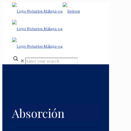
✕
Absorción