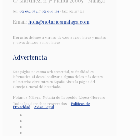
C/ Martínez, 11 3ª Planta 29005 - Málaga
telf:
952 062 984
//
952 060 181
/ fax: 952 217 527
Email:
hola@notariosmalaga.com
Horario:
de lunes a viernes, de 9.00 a 14:00 horas y martes
y jueves de 17.00 a 19.00 horas
Advertencia
Esta página no es una web comercial, su finalidad es
informativa. Si desea localizar a alguno de los más de tres
mil notarios ejercientes en España, visite la página del
Consejo General del Notariado.
Notarios Málaga. Notaría de Leopoldo López-Herrero
Todos los derechos reservados -
Políticas de
Privacidad
-
Aviso Legal