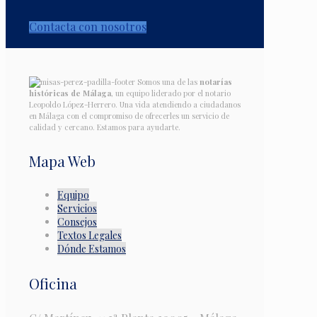
Contacta con nosotros
Somos una de las
notarías
históricas de Málaga
, un equipo liderado por el notario
Leopoldo López-Herrero. Una vida atendiendo a ciudadanos
en Málaga con el compromiso de ofrecerles un servicio de
calidad y cercano. Estamos para ayudarte.
Mapa Web
Equipo
Servicios
Consejos
Textos Legales
Dónde Estamos
Oficina