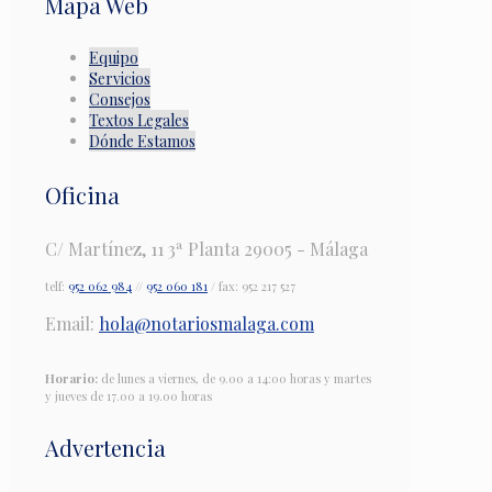
Mapa Web
Equipo
Servicios
Consejos
Textos Legales
Dónde Estamos
Oficina
C/ Martínez, 11 3ª Planta 29005 - Málaga
telf:
952 062 984
//
952 060 181
/ fax: 952 217 527
Email:
hola@notariosmalaga.com
Horario:
de lunes a viernes, de 9.00 a 14:00 horas y martes
y jueves de 17.00 a 19.00 horas
Advertencia