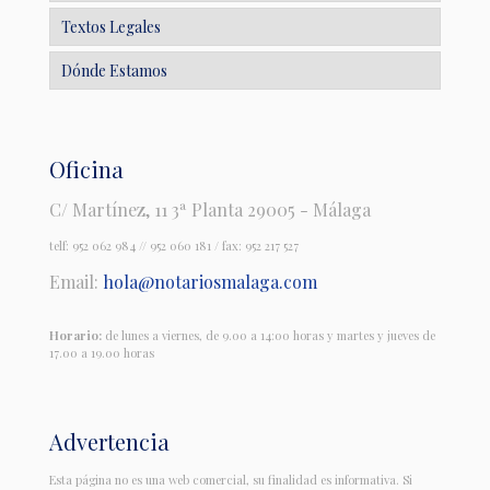
Textos Legales
Dónde Estamos
Oficina
C/ Martínez, 11 3ª Planta 29005 - Málaga
telf:
952 062 984
//
952 060 181
/ fax: 952 217 527
Email:
hola@notariosmalaga.com
Horario:
de lunes a viernes, de 9.00 a 14:00 horas y martes y jueves de
17.00 a 19.00 horas
Advertencia
Esta página no es una web comercial, su finalidad es informativa. Si