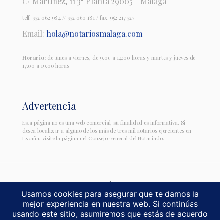
C/ Martínez, 11 3ª Planta 29005 - Málaga
telf:
952 062 984
//
952 060 181
/ fax: 952 217 527
Email:
hola@notariosmalaga.com
Horario:
de lunes a viernes, de 9.00 a 14:00 horas y martes y jueves de
17.00 a 19.00 horas
Advertencia
Esta página no es una web comercial, su finalidad es informativa. Si
desea localizar a alguno de los más de tres mil notarios ejercientes en
España, visite la página del Consejo General del Notariado.
Usamos cookies para asegurar que te damos la
mejor experiencia en nuestra web. Si continúas
Notarios Málaga. Notaría de Leopoldo López-Herrero
usando este sitio, asumiremos que estás de acuerdo
Todos los derechos reservados -
Políticas de Privacidad
-
Aviso