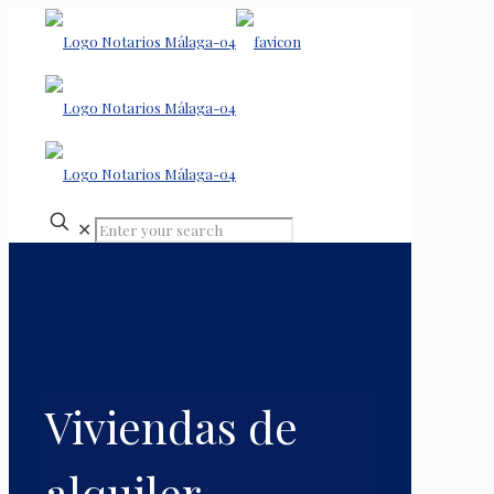
✕
Viviendas de
alquiler