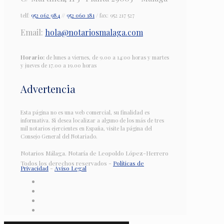
telf:
952 062 984
//
952 060 181
/ fax: 952 217 527
Email:
hola@notariosmalaga.com
Horario:
de lunes a viernes, de 9.00 a 14:00 horas y martes
y jueves de 17.00 a 19.00 horas
Advertencia
Esta página no es una web comercial, su finalidad es
informativa. Si desea localizar a alguno de los más de tres
mil notarios ejercientes en España, visite la página del
Consejo General del Notariado.
Notarios Málaga. Notaría de Leopoldo López-Herrero
Todos los derechos reservados -
Políticas de
Privacidad
-
Aviso Legal