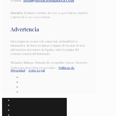
Horario:
de lunes a viernes, de 9.00 a 14:00 horas y martes
y jueves de 17.00 a 19.00 horas
Advertencia
Esta página no es una web comercial, su finalidad es
informativa. Si desea localizar a alguno de los más de tres
mil notarios ejercientes en España, visite la página del
Consejo General del Notariado.
Notarios Málaga. Notaría de Leopoldo López-Herrero
Todos los derechos reservados -
Políticas de
Privacidad
-
Aviso Legal