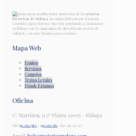
Somos una de las
notarías
históricas de Málaga
, un equipo liderado por el notario
Leopoldo López-Herrero. Una vida atendiendo a ciudadanos
en Málaga con el compromiso de ofrecerles un servicio de
calidad y cercano. Estamos para ayudarte.
Mapa Web
Equipo
Servicios
Consejos
Textos Legales
Dónde Estamos
Oficina
C/ Martínez, 11 3ª Planta 29005 - Málaga
telf:
952 062 984
//
952 060 181
/ fax: 952 217 527
Email:
hola@notariosmalaga.com