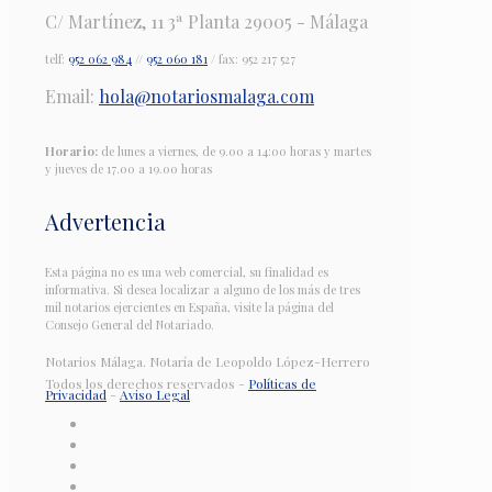
C/ Martínez, 11 3ª Planta 29005 - Málaga
telf:
952 062 984
//
952 060 181
/ fax: 952 217 527
Email:
hola@notariosmalaga.com
Horario:
de lunes a viernes, de 9.00 a 14:00 horas y martes
y jueves de 17.00 a 19.00 horas
Advertencia
Esta página no es una web comercial, su finalidad es
informativa. Si desea localizar a alguno de los más de tres
mil notarios ejercientes en España, visite la página del
Consejo General del Notariado.
Notarios Málaga. Notaría de Leopoldo López-Herrero
Todos los derechos reservados -
Políticas de
Privacidad
-
Aviso Legal